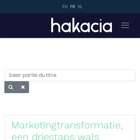
EN
FR
NL
Marketingtransformatie,
een driestaps wals